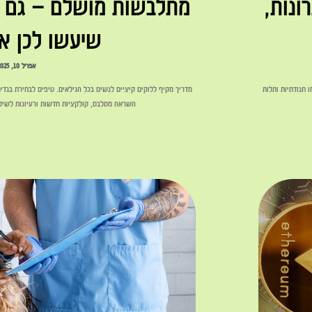
S&P 500: היתרונות,
מתלבשות מושלם – גם ב
שיעשו לכן א
אפריל 10, 2025
כמו תנודתיות ותלות
מדריך מקיף ללוקים קיציים לנשים בכל הגילאים. טיפים לבחירת בגדי
השראה מסלבס, קולקציות חדשות ורעיונות לשילו
לקריאה »