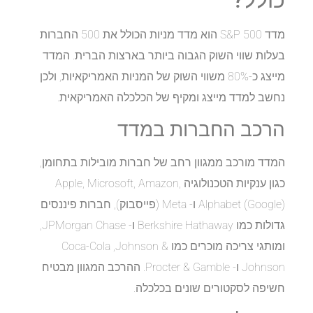
מדד S&P 500 הוא מדד מניות הכולל את 500 החברות
בעלות שווי השוק הגבוה ביותר בארצות הברית. המדד
מייצג כ-80% משווי השוק של המניות האמריקאיות, ולכן
נחשב למדד מייצג ומקיף של הכלכלה האמריקאית.
הרכב החברות במדד
המדד מורכב ממגוון רחב של חברות מובילות בתחומן,
כגון ענקיות הטכנולוגיה Apple, Microsoft, Amazon,
Alphabet (Google) ו- Meta (פייסבוק), חברות פיננסים
גדולות כמו Berkshire Hathaway ו- JPMorgan Chase,
ומותגי צריכה מוכרים כמו Coca-Cola ,Johnson &
Johnson ו- Procter & Gamble. ההרכב המגוון מבטיח
חשיפה לסקטורים שונים בכלכלה.