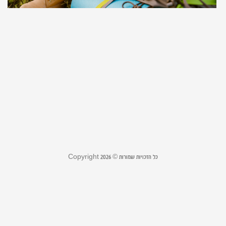
י
מ
ש
ל
ע
י
22
קר
כל הזכויות שמורות © Copyright 2026