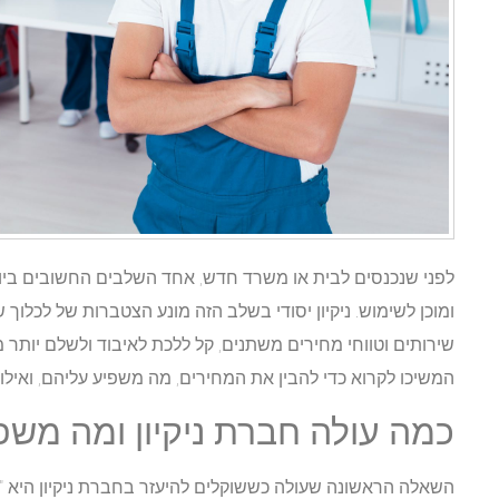
לפני שנכנסים לבית או משרד חדש, אחד השלבים החשובים ביותר
ומוכן לשימוש. ניקיון יסודי בשלב הזה מונע הצטברות של לכלו
שירותים וטווחי מחירים משתנים, קל ללכת לאיבוד ולשלם יות
המשיכו לקרוא כדי להבין את המחירים, מה משפיע עליהם, ואיל
כמה עולה חברת ניקיון ומה משפ
השאלה הראשונה שעולה כששוקלים להיעזר בחברת ניקיון היא "כ