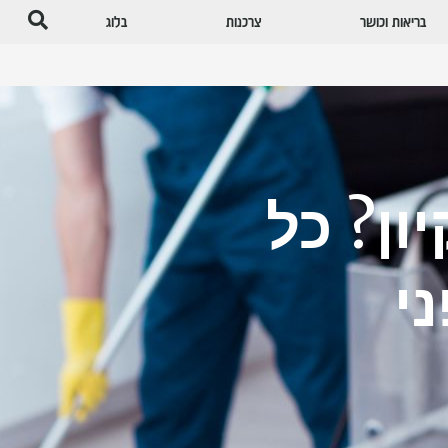
בריאות וכושר
צרכנות
בלוג
ון? כל
י