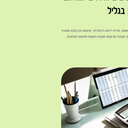
בגליל
טח, בחירת ריהוט רב-תכליתי, שימוש נכון בצבע ותאורה
רוך ועבודה עם אנשי מקצוע להשגת התוצאה המיטבית.