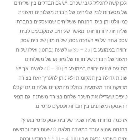
ולכן קשה להכליל לגבי שכרם. יש גם הבדלים בין שליחים
של מסעדות לבין שליחים של חברת משלוחים חיצונית
כמו וולט ותן ביס. ההנחה ששליחים שמועסקים בחברת
שליחויות ירוויחו יותר מאשר שליחים שמקובעים לבית
עסק אחד. על פי הערכה גסה, שליח מזון של בית עסק
ירוויח בממוצע בין 25 – 35 ₪ לשעה (ברוטו) ואילו שליח
חיצוני של חברת שליחויות של מזון או של משלוחים
מסוגים שונים ירוויח בממוצע בין 30 – 40 לשעה. אך יש
שונות גדולה בין המקומות ולא ניתן להעריך זאת בצורה
מדויקת וחד משמעית. בחלק מהמקרים שליחים גם יקבלו
טיפים שיגדילו את השכר שלהם בצורה משתנה. גם תנאי
ההעסקה משתנים בין חברות ועסקים פרטיים.
אז כמה מרוויח שליח שכיר של בית עסק פרטי בארץ?
בהנחה שהוא עובד במשרה מלאה, 8 שעות ביום וחמישה
ימים בשבוע, נראה שבין 4,000 – 5,600 בחודש. וכמה