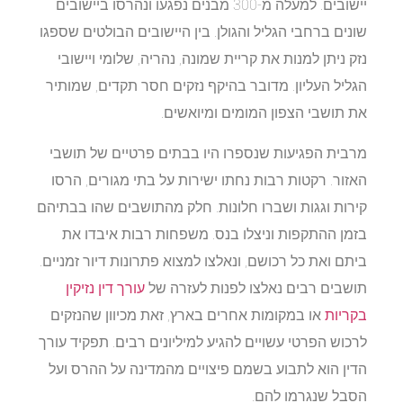
יישובים. למעלה מ-300 מבנים נפגעו ונהרסו ביישובים
שונים ברחבי הגליל והגולן. בין היישובים הבולטים שספגו
נזק ניתן למנות את קריית שמונה, נהריה, שלומי ויישובי
הגליל העליון. מדובר בהיקף נזקים חסר תקדים, שמותיר
את תושבי הצפון המומים ומיואשים.
מרבית הפגיעות שנספרו היו בבתים פרטיים של תושבי
האזור. רקטות רבות נחתו ישירות על בתי מגורים, הרסו
קירות וגגות ושברו חלונות. חלק מהתושבים שהו בבתיהם
בזמן ההתקפות וניצלו בנס. משפחות רבות איבדו את
ביתם ואת כל רכושם, ונאלצו למצוא פתרונות דיור זמניים.
תושבים רבים נאלצו לפנות לעזרה של
עורך דין נזיקין
בקריות
או במקומות אחרים בארץ, זאת מכיוון שהנזקים
לרכוש הפרטי עשויים להגיע למיליונים רבים. תפקיד עורך
הדין הוא לתבוע בשמם פיצויים מהמדינה על ההרס ועל
הסבל שנגרמו להם.