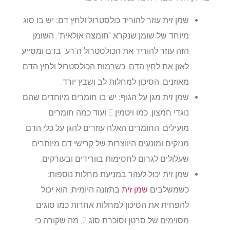
שמן זית עוזר להוריד כולסטרול ולחץ דם:
יש בו סוג
מיוחד של שומן שנקרא "חומצה אולאית". השומן
הזה עוזר להוריד את הכולסטרול ה"רע" בדם ומסייע
לאזן את לחץ הדם. כשרמות הכולסטרול ולחץ הדם
מאוזנים, הסיכון למחלות לב ושבץ יורד.
שמן זית מגן על הגוף:
יש בו חומרים מיוחדים שהם
נוגדי חמצון, כמו ויטמין E ועוד כמה חומרים
מועילים. החומרים האלה עוזרים להגן על כלי הדם
מנזקים ומונעים היווצרות של קרישי דם מיותרים
שעלולים לגרום לחסימות בוורידים ובעורקים.
שמן זית יכול לעזור במניעת מחלות נוספות:
כשמשלבים
שמן זית
בתזונה היומית, הוא יכול
להפחית את הסיכון למחלות אחרות כמו סוגים
מסוימים של סרטן וסוכרת סוג 2, מה שקורה כי