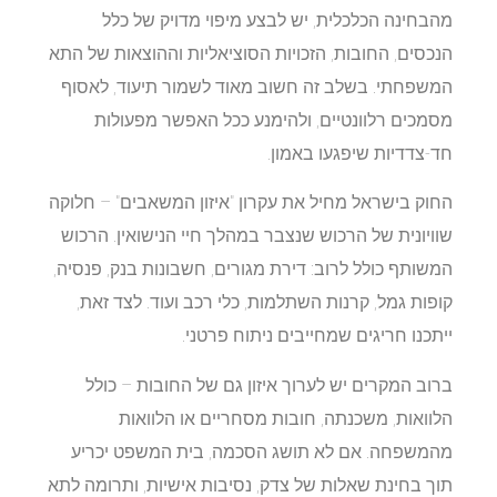
מהבחינה הכלכלית, יש לבצע מיפוי מדויק של כלל
הנכסים, החובות, הזכויות הסוציאליות וההוצאות של התא
המשפחתי. בשלב זה חשוב מאוד לשמור תיעוד, לאסוף
מסמכים רלוונטיים, ולהימנע ככל האפשר מפעולות
חד-צדדיות שיפגעו באמון.
החוק בישראל מחיל את עקרון "איזון המשאבים" – חלוקה
שוויונית של הרכוש שנצבר במהלך חיי הנישואין. הרכוש
המשותף כולל לרוב: דירת מגורים, חשבונות בנק, פנסיה,
קופות גמל, קרנות השתלמות, כלי רכב ועוד. לצד זאת,
ייתכנו חריגים שמחייבים ניתוח פרטני.
ברוב המקרים יש לערוך איזון גם של החובות – כולל
הלוואות, משכנתה, חובות מסחריים או הלוואות
מהמשפחה. אם לא תושג הסכמה, בית המשפט יכריע
תוך בחינת שאלות של צדק, נסיבות אישיות, ותרומה לתא