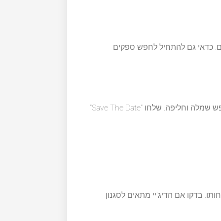
ם. כדאי גם להתחיל לחפש ספקים
סגרו ספקים מרכזיים: קייטרינג, עיצוב, איפור ושיער. התחילו לחפש שמלה וחליפה. שלחו "Save The Date"
ותו. בדקו אם הדיג'יי מתאים לסגנון